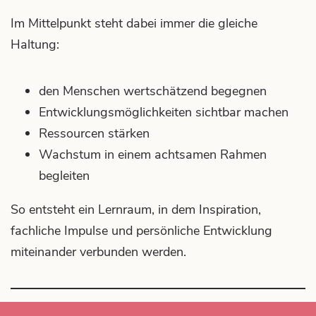
Kontakt
Im Mittelpunkt steht dabei immer die gleiche
Du & Wir im Fokus.
Haltung:
den Menschen wertschätzend begegnen
Entwicklungsmöglichkeiten sichtbar machen
Download-Center
Ressourcen stärken
Materialien im Fokus.
Wachstum in einem achtsamen Rahmen
begleiten
So entsteht ein Lernraum, in dem Inspiration,
fachliche Impulse und persönliche Entwicklung
miteinander verbunden werden.
IMPRESSUM
AGB