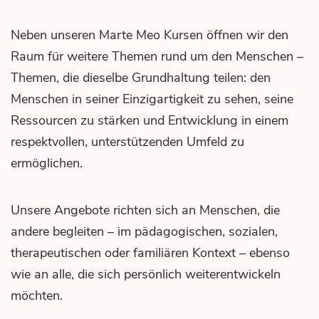
Kurse im Fokus.
Neben unseren Marte Meo Kursen öffnen wir den
Raum für weitere Themen rund um den Menschen –
Themen, die dieselbe Grundhaltung teilen: den
Aktuelles
Menschen in seiner Einzigartigkeit zu sehen, seine
Ressourcen zu stärken und Entwicklung in einem
Neuigkeiten im Fokus.
respektvollen, unterstützenden Umfeld zu
ermöglichen.
Das Zentrum
Unsere Angebote richten sich an Menschen, die
andere begleiten – im pädagogischen, sozialen,
Marte Meo austria & Team im Fokus.
therapeutischen oder familiären Kontext – ebenso
wie an alle, die sich persönlich weiterentwickeln
möchten.