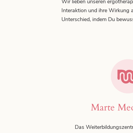
Wir lieben unseren ergothera
Interaktion und ihre Wirkung 
Unterschied, indem Du bewuss
the modern design of best
djf
Marte Meo
Das Weiterbildungszentr