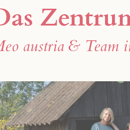
Das Zentru
Marte Meo Plattf
eo austria & Team 
Gemeinsam im Fokus.
Aktuelles
Neuigkeiten im Fokus.
Kontakt