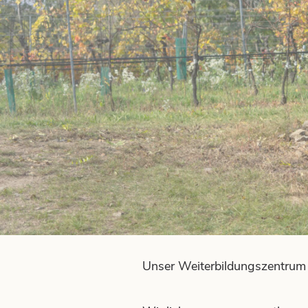
Marte Meo austria & Team im Fo
Download-Center
Materialien im Fokus.
IMPRESSUM
Unser Weiterbildungszentrum o