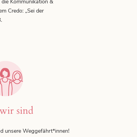
, die Kommunikation &
em Credo: „Sei der
.
ight be the fundamental significance of who sells the be
wir sind
und unsere Weggefährt*innen!