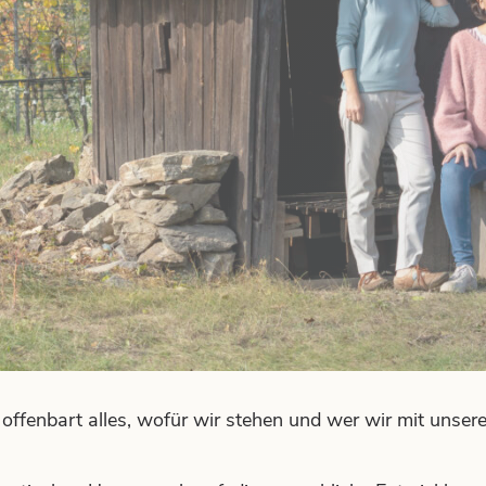
kus.
Du & Wir im Fokus.
AGB
DATENSCHUTZ
ffenbart alles, wofür wir stehen und wer wir mit unser