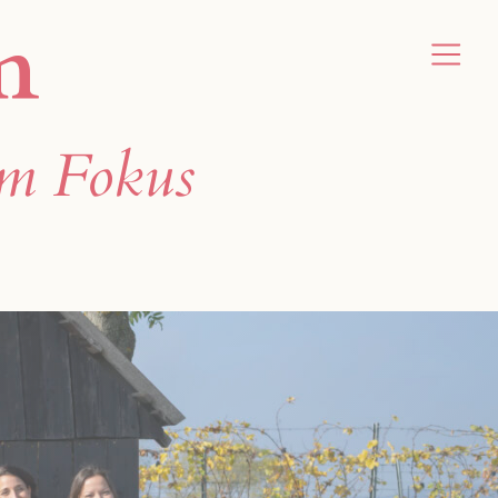
m
orm
im Fokus