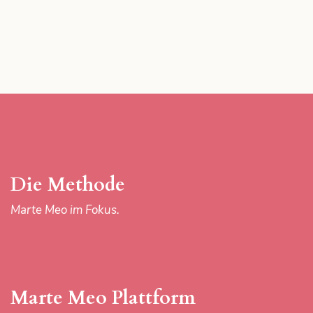
shape
stresses
a
shape
of
your
mobility
is
definitely
Die Methode
the
Marte Meo im Fokus.
properties
with
https://clreplica.is/
forum.
rolex
Marte Meo Plattform
datejust