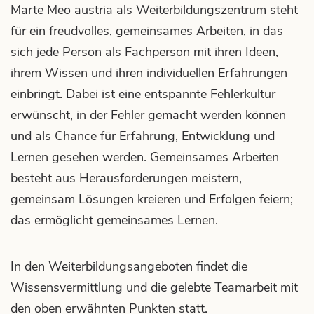
Kontakt
Marte Meo austria als Weiterbildungszentrum steht
für ein freudvolles, gemeinsames Arbeiten, in das
Du & Wir im Fokus.
sich jede Person als Fachperson mit ihren Ideen,
ihrem Wissen und ihren individuellen Erfahrungen
einbringt. Dabei ist eine entspannte Fehlerkultur
erwünscht, in der Fehler gemacht werden können
Download-Center
und als Chance für Erfahrung, Entwicklung und
Materialien im Fokus.
Lernen gesehen werden. Gemeinsames Arbeiten
besteht aus Herausforderungen meistern,
gemeinsam Lösungen kreieren und Erfolgen feiern;
das ermöglicht gemeinsames Lernen.
In den Weiterbildungsangeboten findet die
Wissensvermittlung und die gelebte Teamarbeit mit
IMPRESSUM
den oben erwähnten Punkten statt.
AGB