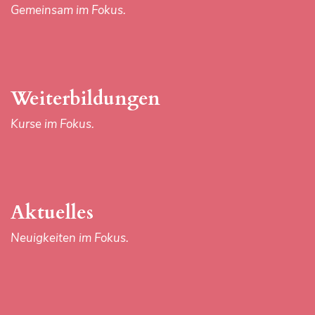
Gemeinsam im Fokus.
31
mm
everose
gold
Weiterbildungen
278275
gold
Kurse im Fokus.
diamond
oyster
is
most
Aktuelles
popular
Neuigkeiten im Fokus.
during
recent
three
years