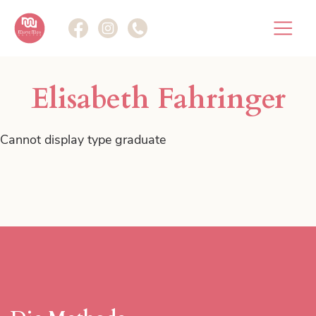
Die Methode
Elisabeth Fahringer
Marte Meo im Fokus.
Cannot display type graduate
Marte Meo Plattform
Gemeinsam im Fokus.
Weiterbildungen