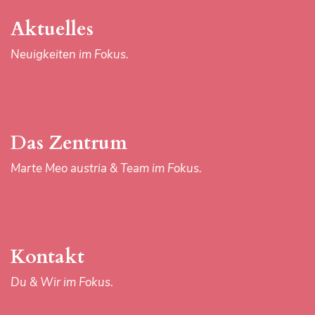
Kontakt
Aktuelles
Du & Wir im Fokus.
Neuigkeiten im Fokus.
Download-Center
Das Zentrum
Materialien im Fokus.
Marte Meo austria & Team im Fokus.
Kontakt
Du & Wir im Fokus.
IMPRESSUM
AGB