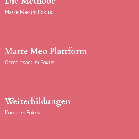
Die Methode
Kurse im Fokus.
Marte Meo im Fokus.
Aktuelles
Marte Meo Plattform
Neuigkeiten im Fokus.
Gemeinsam im Fokus.
Das Zentrum
Weiterbildungen
Marte Meo austria & Team im Fokus.
Kurse im Fokus.