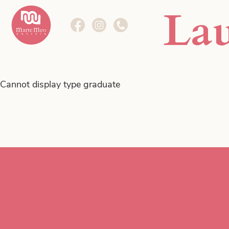
Lau
Die Methode
Marte Meo im Fokus.
Cannot display type graduate
Weiterbildungen
Kurse im Fokus.
Das Zentrum