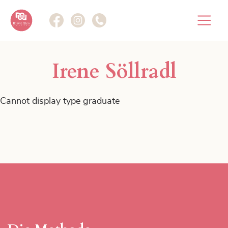
Die Methode
Irene Söllradl
Marte Meo im Fokus.
Cannot display type graduate
Marte Meo Plattform
Gemeinsam im Fokus.
Weiterbildungen