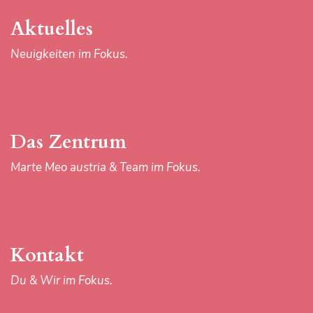
Kontakt
Aktuelles
Du & Wir im Fokus.
Neuigkeiten im Fokus.
Download-Center
Das Zentrum
Materialien im Fokus.
Marte Meo austria & Team im Fokus.
Kontakt
Du & Wir im Fokus.
IMPRESSUM
AGB