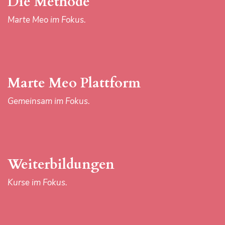
Die Methode
Kurse im Fokus.
Marte Meo im Fokus.
Aktuelles
Marte Meo Plattform
Neuigkeiten im Fokus.
Gemeinsam im Fokus.
Das Zentrum
Weiterbildungen
Marte Meo austria & Team im Fokus.
Kurse im Fokus.