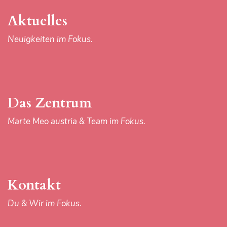
Kontakt
Aktuelles
Du & Wir im Fokus.
Neuigkeiten im Fokus.
Download-Center
Das Zentrum
Materialien im Fokus.
Marte Meo austria & Team im Fokus.
Kontakt
Du & Wir im Fokus.
IMPRESSUM
AGB