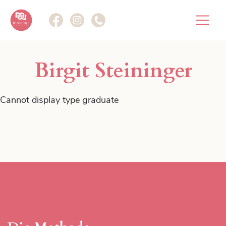
Die Methode
Birgit Steininger
Marte Meo im Fokus.
Cannot display type graduate
Marte Meo Plattform
Gemeinsam im Fokus.
Weiterbildungen