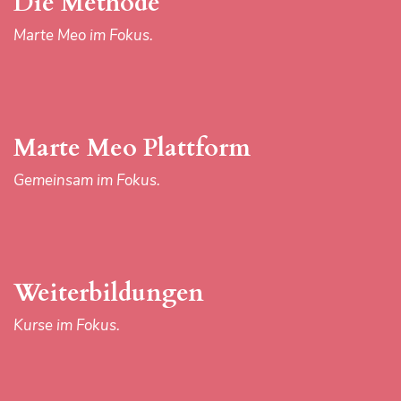
Die Methode
Kurse im Fokus.
Marte Meo im Fokus.
Aktuelles
Marte Meo Plattform
Neuigkeiten im Fokus.
Gemeinsam im Fokus.
Das Zentrum
Weiterbildungen
Marte Meo austria & Team im Fokus.
Kurse im Fokus.