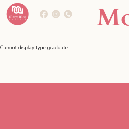
Mo
Die Methode
Marte Meo im Fokus.
Cannot display type graduate
Weiterbildungen
Kurse im Fokus.
Das Zentrum