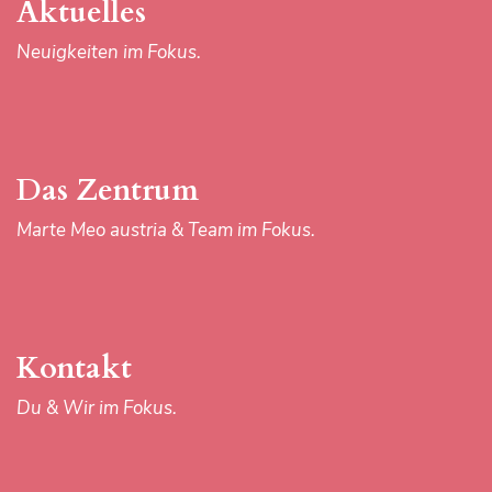
Aktuelles
Kontakt
Neuigkeiten im Fokus.
Du & Wir im Fokus.
Das Zentrum
Download-Center
Marte Meo austria & Team im Fokus.
Materialien im Fokus.
Kontakt
Du & Wir im Fokus.
IMPRESSUM
AGB