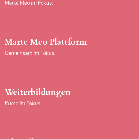
Marte Meo im Fokus.
Kurse im Fokus.
Marte Meo Plattform
Aktuelles
Gemeinsam im Fokus.
Neuigkeiten im Fokus.
Weiterbildungen
Das Zentrum
Kurse im Fokus.
Marte Meo austria & Team im Fokus.