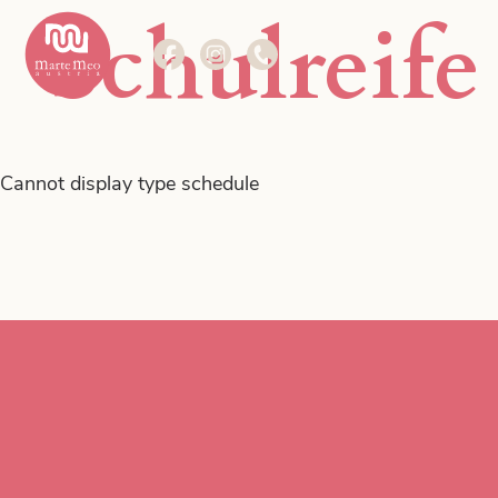
Schulreif
Die Methode
Marte Meo im Fokus.
Cannot display type schedule
Weiterbildungen
Kurse im Fokus.
Das Zentrum