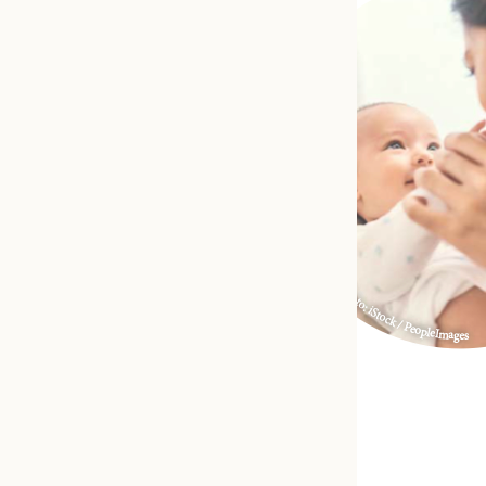
Marte Meo austria & Team im Fo
Download-Center
Materialien im Fokus.
IMPRESSUM