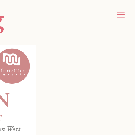
g
orm